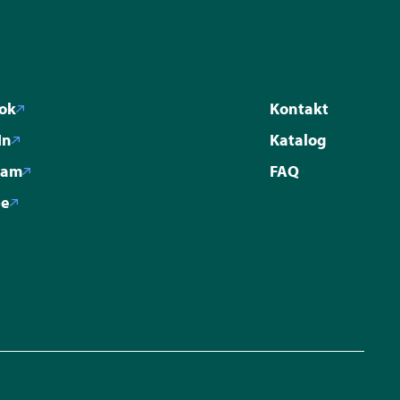
ok
Kontakt
In
Katalog
ram
FAQ
be