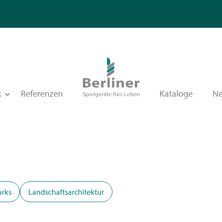
k
Referenzen
Kataloge
N
arks
Landschaftsarchitektur