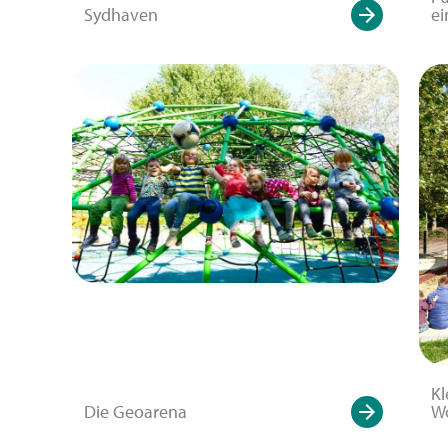
Sydhaven
ei
Kl
Die Geoarena
W