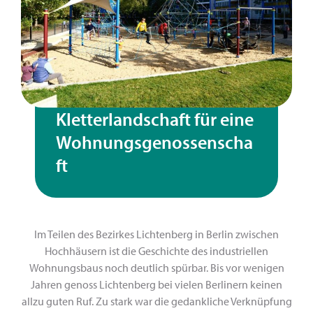
Kletterlandschaft für eine
Wohnungsgenossenscha
ft
Im Teilen des Bezirkes Lichtenberg in Berlin zwischen
Hochhäusern ist die Geschichte des industriellen
Wohnungsbaus noch deutlich spürbar. Bis vor wenigen
Jahren genoss Lichtenberg bei vielen Berlinern keinen
allzu guten Ruf. Zu stark war die gedankliche Verknüpfung