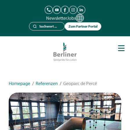
Newsletter
Jobs
Zum Partner Portal
Spielgeräte
Berliner Seilfabrik
Referenzen
Kataloge
Homepage
/
Referenzen
/
Geoparc de Percé
News
Kontakt