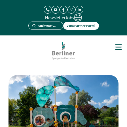
Newsletter
Jobs
Zum Partner Portal
Spielgeräte
Berliner Seilfabrik
Referenzen
Kataloge
News
Kontakt