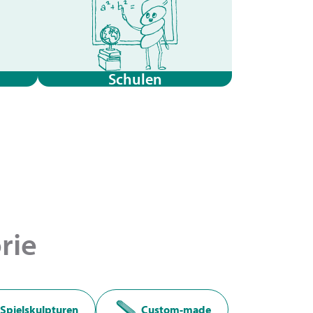
Schulen
rie
Spielskulpturen
Custom-made