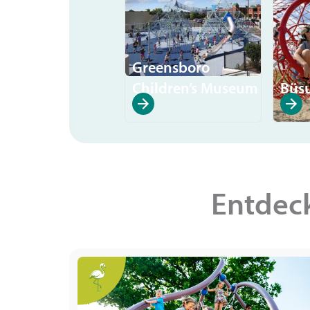
Greensboro
Children’s Museum
Büs
Entdec