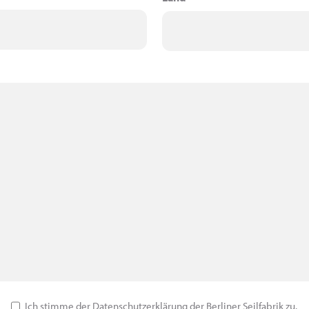
Land
Ich stimme der
Datenschutzerklärung
der Berliner Seilfabrik zu.