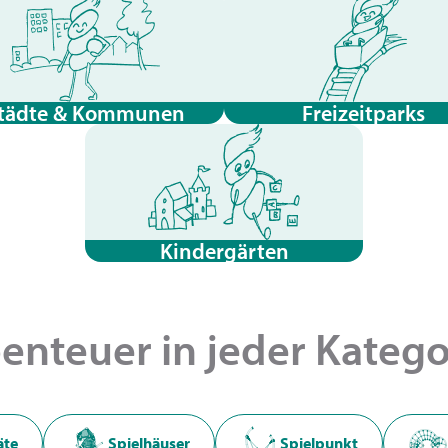
tädte & Kommunen
Freizeitparks
Kindergärten
enteuer in jeder Katego
äte
Spielhäuser
Spielpunkt