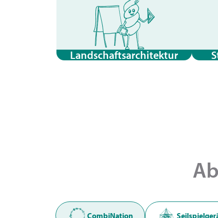
Landschaftsarchitektur
S
Ab
CombiNation
Seilspielger