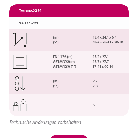
Terrano.3294
95.173.294
(m)
13,4 x 24,1 x 6,4
('-'')
43-9 x 78-11 x 20-10
EN 1176 (m)
17,2 x 27,1
ASTM/CSA(m)
17,7 x 27,7
ASTM/CSA ('-'')
57-11 x 90-10
(m)
2,2
('-'')
7-3
5
Technische Änderungen vorbehalten