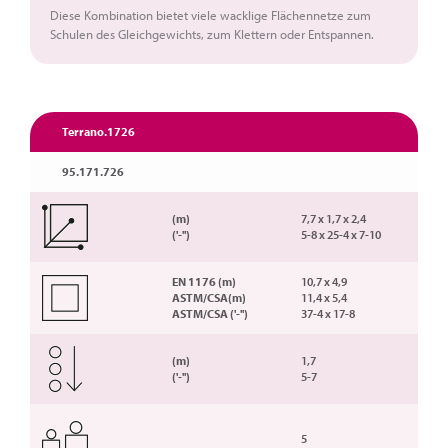
Diese Kombination bietet viele wacklige Flächennetze zum
Schulen des Gleichgewichts, zum Klettern oder Entspannen.
Terrano.1726
95.171.726
(m)
7,7 x 1,7 x 2,4
('-'')
5-8 x 25-4 x 7-10
EN 1176 (m)
10,7 x 4,9
ASTM/CSA(m)
11,4 x 5,4
ASTM/CSA ('-'')
37-4 x 17-8
(m)
1,7
('-'')
5-7
5