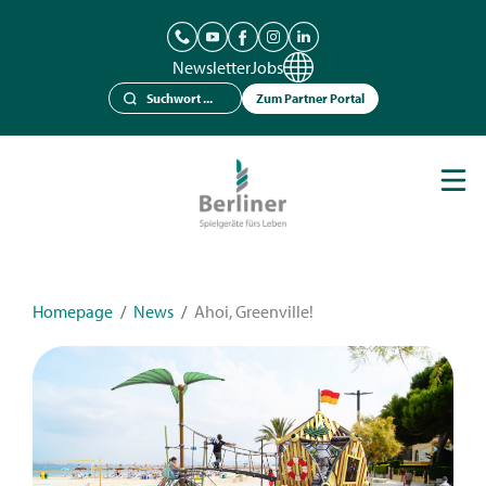
Newsletter
Jobs
Zum Partner Portal
Spielgeräte
Berliner Seilfabrik
Referenzen
Kataloge
Homepage
/
News
/
Ahoi, Greenville!
News
Kontakt