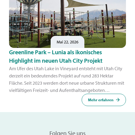
Mai 22, 2026
Greenline Park – Lunia als ikonisches
Highlight im neuen Utah City Projekt
Am Ufer des Utah Lake in Vineyard entsteht mit Utah City
derzeit ein bedeutendes Projekt auf rund 283 Hektar
Fläche. Seit 2023 werden dort neue urbane Strukturen mit
vielfältigen Freizeit- und Aufenthaltsangeboten
umgesetzt – ein zentraler Bestandteil ist der Greenline
Mehr erfahren
Park.
Folgen Sie uns