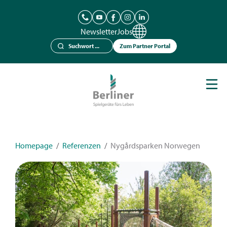
Newsletter
Jobs
Zum Partner Portal
Spielgeräte
Berliner Seilfabrik
Referenzen
Kataloge
Homepage
/
Referenzen
/
Nygårdsparken Norwegen
News
Kontakt