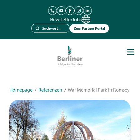
Newsletter
Jobs
Zum Partner Portal
Spielgeräte
Berliner Seilfabrik
Referenzen
Kataloge
Homepage
/
Referenzen
/
War Memorial Park in Romsey
News
Kontakt