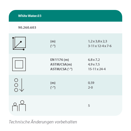
White Water.03
90.260.603
(m)
1,2 x 3,8 x 2,3
('-'')
3-11 x 12-4 x 7-6
EN 1176 (m)
6,8 x 7,2
ASTM/CSA(m)
4,9 x 7,5
ASTM/CSA ('-'')
15-11 x 24-4
(m)
0,59
('-'')
2-0
5
Technische Änderungen vorbehalten