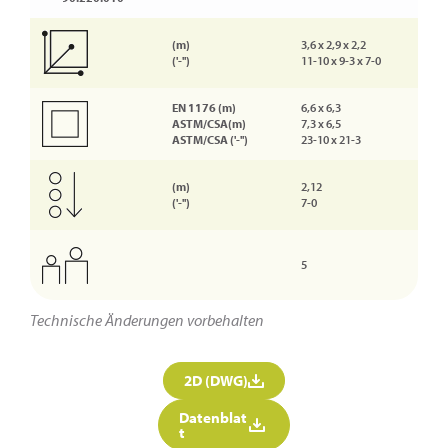
(m)
3,6 x 2,9 x 2,2
('-'')
11-10 x 9-3 x 7-0
EN 1176 (m)
6,6 x 6,3
ASTM/CSA(m)
7,3 x 6,5
ASTM/CSA ('-'')
23-10 x 21-3
(m)
2,12
('-'')
7-0
5
Technische Änderungen vorbehalten
2D (DWG)
Datenblat
t