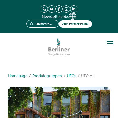
Newsletter
Jobs
Zum Partner Portal
Spielgeräte
Berliner Seilfabrik
Referenzen
Kataloge
Homepage
/
Produktgruppen
/
UFOs
/
UFO.M1
News
Kontakt