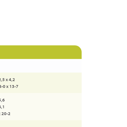
2,5 x 4,2
8-0 x 13-7
5,6
6,1
x 20-2