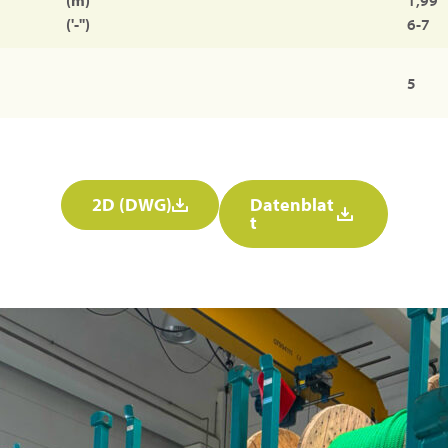
('-'')
6-7
5
2D (DWG)
Datenblat
t