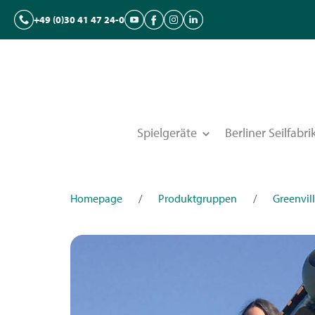
+49 (0)30 41 47 24-0
Spielgeräte
Berliner Seilfabri
Homepage
/
Produktgruppen
/
Greenvil