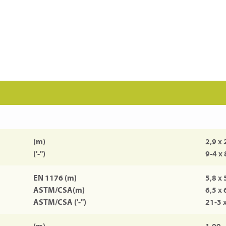
(m)
2,9 x 
('-'')
9-4 x 
EN 1176 (m)
5,8 x 
ASTM/CSA(m)
6,5 x 
ASTM/CSA ('-'')
21-3 
(m)
1,99