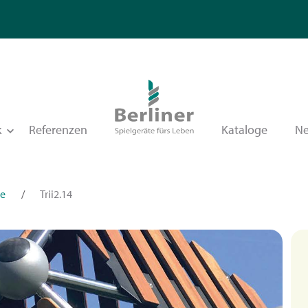
k
Referenzen
Kataloge
N
le
/
Trii2.14