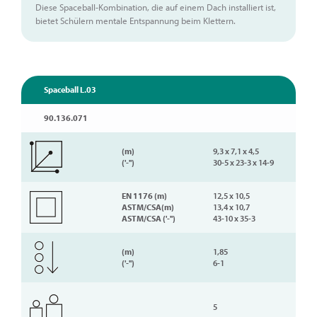
Diese Spaceball-Kombination, die auf einem Dach installiert ist,
bietet Schülern mentale Entspannung beim Klettern.
Spaceball L.03
90.136.071
(m)
9,3 x 7,1 x 4,5
('-'')
30-5 x 23-3 x 14-9
EN 1176 (m)
12,5 x 10,5
ASTM/CSA(m)
13,4 x 10,7
ASTM/CSA ('-'')
43-10 x 35-3
(m)
1,85
('-'')
6-1
5