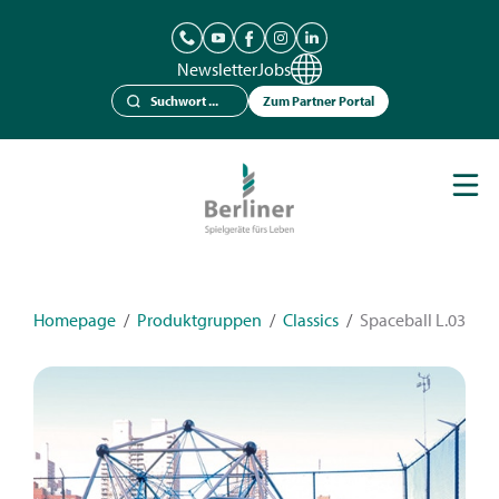
Newsletter
Jobs
Zum Partner Portal
Spielgeräte
Berliner Seilfabrik
Referenzen
Kataloge
Homepage
/
Produktgruppen
/
Classics
/
Spaceball L.03
News
Kontakt