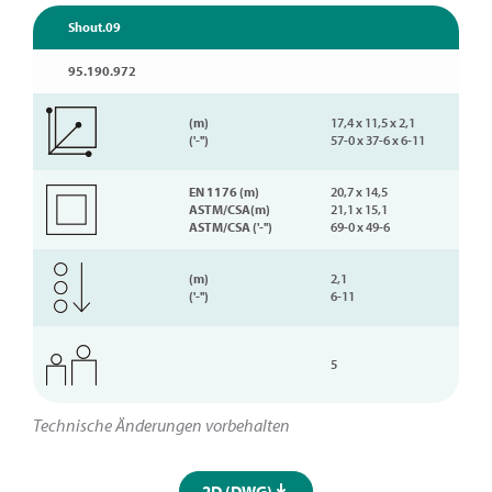
Shout.09
95.190.972
(m)
17,4 x 11,5 x 2,1
('-'')
57-0 x 37-6 x 6-11
EN 1176 (m)
20,7 x 14,5
ASTM/CSA(m)
21,1 x 15,1
ASTM/CSA ('-'')
69-0 x 49-6
(m)
2,1
('-'')
6-11
5
Technische Änderungen vorbehalten
2D (DWG)