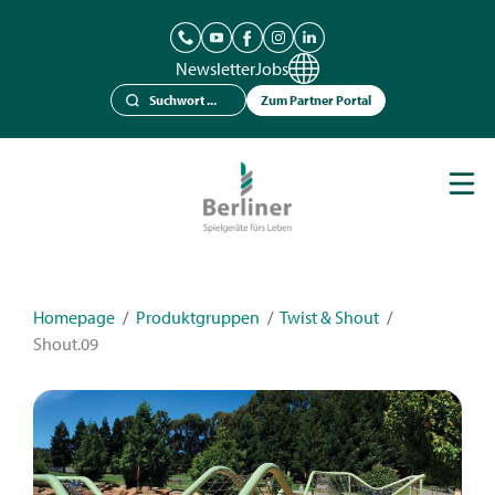
Newsletter
Jobs
Zum Partner Portal
Spielgeräte
Berliner Seilfabrik
Referenzen
Kataloge
Homepage
/
Produktgruppen
/
Twist & Shout
/
Shout.09
News
Kontakt