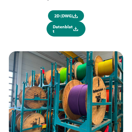
2D (DWG)
Datenblat
t