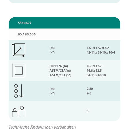
Shout.07
95.190.606
(m)
13,1 x 12,7 x 3,2
('-'')
42-11 x 28-10 x 10-4
EN 1176 (m)
16,1 x 12,7
ASTM/CSA(m)
16,8 x 12,5
ASTM/CSA ('-'')
54-11 x 40-10
(m)
2,80
('-'')
9-3
5
Technische Änderungen vorbehalten