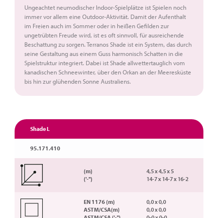
Ungeachtet neumodischer Indoor-Spielplätze ist Spielen noch
immer vor allem eine Outdoor-Aktivität. Damit der Aufenthalt
im Freien auch im Sommer oder in heißen Gefilden zur
ungetrübten Freude wird, ist es oft sinnvoll, für ausreichende
Beschattung zu sorgen. Terranos Shade ist ein System, das durch
seine Gestaltung aus einem Guss harmonisch Schatten in die
Spielstruktur integriert. Dabei ist Shade allwettertauglich vom
kanadischen Schneewinter, über den Orkan an der Meeresküste
bis hin zur glühenden Sonne Australiens.
Shade L
95.171.410
(m)
4,5 x 4,5 x 5
('-'')
14-7 x 14-7 x 16-2
EN 1176 (m)
0,0 x 0,0
ASTM/CSA(m)
0,0 x 0,0
ASTM/CSA ('-'')
0-0 x 0-0