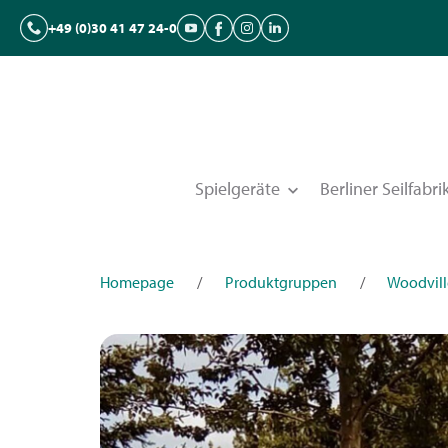
+49 (0)30 41 47 24-0
Spielgeräte
Berliner Seilfabri
Homepage
/
Produktgruppen
/
Woodvill