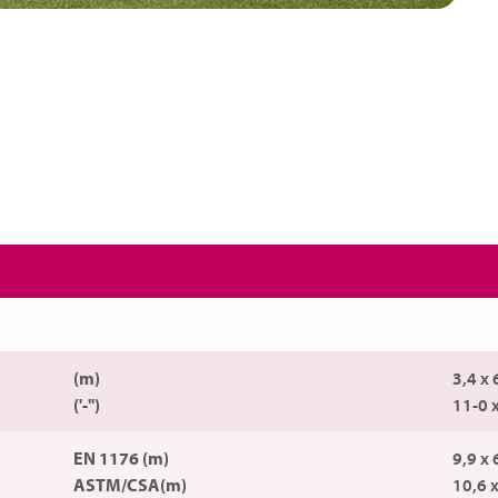
(m)
3,4 x 
('-'')
11-0 
EN 1176 (m)
9,9 x 
ASTM/CSA(m)
10,6 x