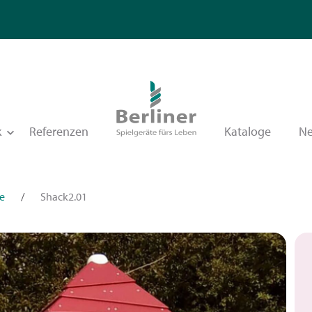
k
Referenzen
Kataloge
N
e
/
Shack2.01