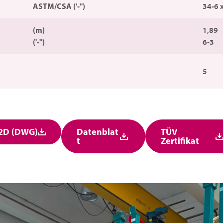
ASTM/CSA ('-'')
34-6 
(m)
1,89
('-'')
6-3
5
2D (DWG)
Datenblat
TÜV
t
Zertifikat