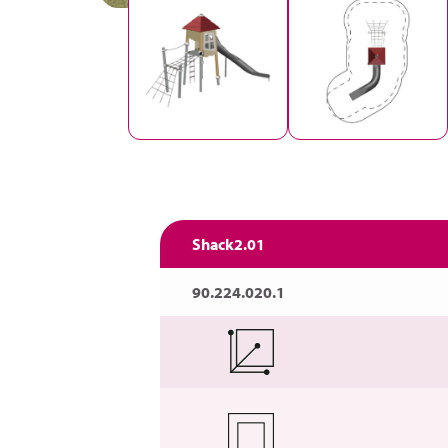
Shack2.01
90.224.020.1