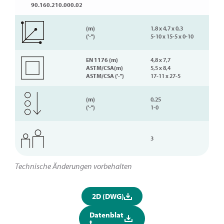
90.160.210.000.02
(m)
1,8 x 4,7 x 0,3
('-'')
5-10 x 15-5 x 0-10
EN 1176 (m)
4,8 x 7,7
ASTM/CSA(m)
5,5 x 8,4
ASTM/CSA ('-'')
17-11 x 27-5
(m)
0,25
('-'')
1-0
3
Technische Änderungen vorbehalten
2D (DWG)
Datenblat
t