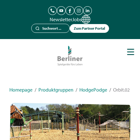
Newsletter
Jobs
Zum Partner Portal
Spielgeräte
Berliner Seilfabrik
Referenzen
Kataloge
Homepage
/
Produktgruppen
/
HodgePodge
/
Orbit.02
News
Kontakt