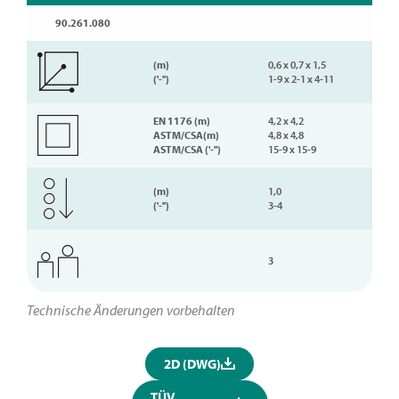
90.261.080
(m)
0,6 x 0,7 x 1,5
('-'')
1-9 x 2-1 x 4-11
EN 1176 (m)
4,2 x 4,2
ASTM/CSA(m)
4,8 x 4,8
ASTM/CSA ('-'')
15-9 x 15-9
(m)
1,0
('-'')
3-4
3
Technische Änderungen vorbehalten
2D (DWG)
TÜV