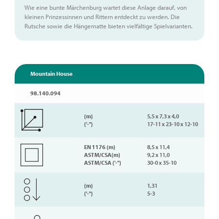
Wie eine bunte Märchenburg wartet diese Anlage darauf, von
kleinen Prinzessinnen und Rittern entdeckt zu werden. Die
Rutsche sowie die Hängematte bieten vielfältige Spielvarianten.
Mountain House
98.140.094
(m)
5,5 x 7,3 x 4,0
('-'')
17-11 x 23-10 x 12-10
EN 1176 (m)
8,5 x 11,4
ASTM/CSA(m)
9,2 x 11,0
ASTM/CSA ('-'')
30-0 x 35-10
(m)
1,31
('-'')
5-3