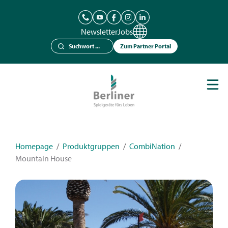
Newsletter
Jobs
Zum Partner Portal
Spielgeräte
Berliner Seilfabrik
Referenzen
Kataloge
Homepage
/
Produktgruppen
/
CombiNation
/
Mountain House
News
Kontakt