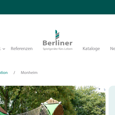
k
Referenzen
Kataloge
N
tion
/
Monheim