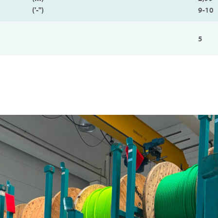
('-'')
9-10
5