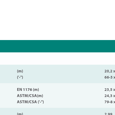
(m)
20,2 x
('-'')
66-3 
EN 1176 (m)
23,5 
ASTM/CSA(m)
24,3 
ASTM/CSA ('-'')
79-8 
(m)
2,99