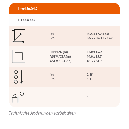
LevelUp.04.2
LU.004.002
(m)
10,5 x 12,2 x 5,8
('-'')
34-5 x 39-11 x 19-0
EN 1176 (m)
14,0 x 15,9
ASTM/CSA(m)
14,8 x 15,7
ASTM/CSA ('-'')
48-5 x 51-3
(m)
2,45
('-'')
8-1
5
Technische Änderungen vorbehalten