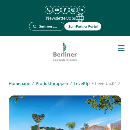
Newsletter
Jobs
Zum Partner Portal
Spielgeräte
Berliner Seilfabrik
Referenzen
Kataloge
Homepage
/
Produktgruppen
/
LevelUp
/
LevelUp.04.2
News
Kontakt