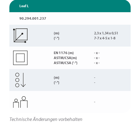
Leaf L
90.294.001.237
(m)
2,3 x 1,34 x 0,51
('-'')
7-7 x 4-5 x 1-8
EN 1176 (m)
- x -
ASTM/CSA(m)
- x -
ASTM/CSA ('-'')
- x -
(m)
-
('-'')
-
-
Technische Änderungen vorbehalten