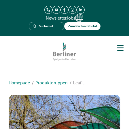
Newsletter
Jobs
Zum Partner Portal
Spielgeräte
Berliner Seilfabrik
Referenzen
Kataloge
Homepage
/
Produktgruppen
/
Leaf L
News
Kontakt