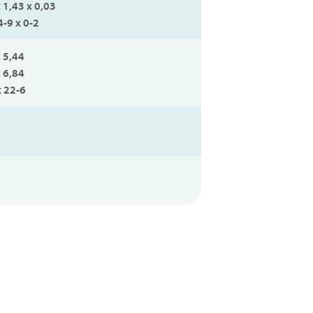
 1,43 x 0,03
4-9 x 0-2
x 5,44
x 6,84
x 22-6