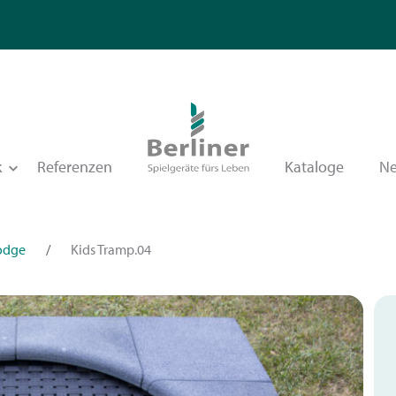
k
Referenzen
Kataloge
N
odge
/
Kids Tramp.04