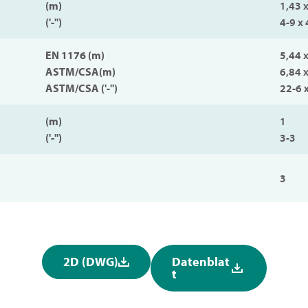
(m)
1,43 x
('-'')
4-9 x 
EN 1176 (m)
5,44 
ASTM/CSA(m)
6,84 
ASTM/CSA ('-'')
22-6 
(m)
1
('-'')
3-3
3
2D (DWG)
Datenblat
t