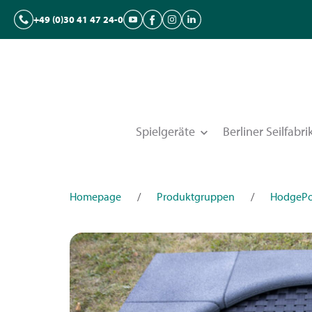
+49 (0)30 41 47 24-0
Spielgeräte
Berliner Seilfabri
Homepage
/
Produktgruppen
/
HodgeP