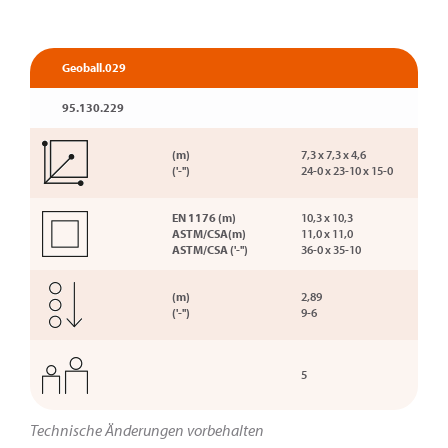
Geoball.029
95.130.229
(m)
7,3 x 7,3 x 4,6
('-'')
24-0 x 23-10 x 15-0
EN 1176 (m)
10,3 x 10,3
ASTM/CSA(m)
11,0 x 11,0
ASTM/CSA ('-'')
36-0 x 35-10
(m)
2,89
('-'')
9-6
5
Technische Änderungen vorbehalten