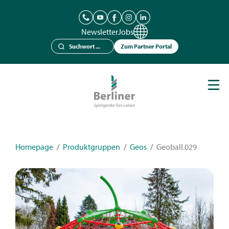
Newsletter
Jobs
Zum Partner Portal
Spielgeräte
Berliner Seilfabrik
Referenzen
Kataloge
Homepage
/
Produktgruppen
/
Geos
/
Geoball.029
News
Kontakt