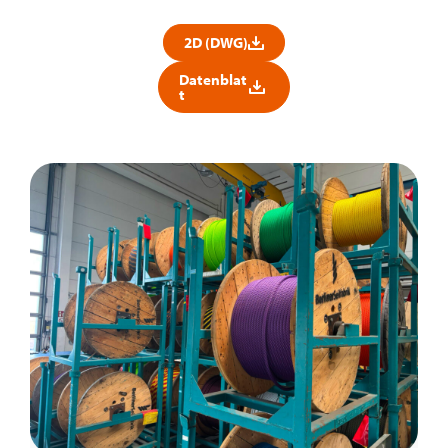
2D (DWG)
Datenblat
t