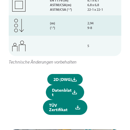
EN 1176 (m)
8,1 x 8,1
ASTM/CSA(m)
6,8 x 6,8
ASTM/CSA ('-'')
22-1 x 22-1
(m)
2,94
('-'')
9-8
5
Technische Änderungen vorbehalten
2D (DWG)
Datenblat
t
TÜV
Zertifikat