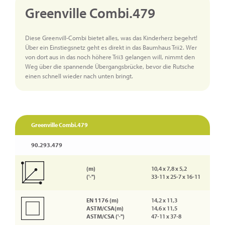
Greenville Combi.479
Diese Greenvill-Combi bietet alles, was das Kinderherz begehrt!
Über ein Einstiegsnetz geht es direkt in das Baumhaus Trii2. Wer
von dort aus in das noch höhere Trii3 gelangen will, nimmt den
Weg über die spannende Übergangsbrücke, bevor die Rutsche
einen schnell wieder nach unten bringt.
Greenville Combi.479
90.293.479
(m)
10,4 x 7,8 x 5,2
('-'')
33-11 x 25-7 x 16-11
EN 1176 (m)
14,2 x 11,3
ASTM/CSA(m)
14,6 x 11,5
ASTM/CSA ('-'')
47-11 x 37-8