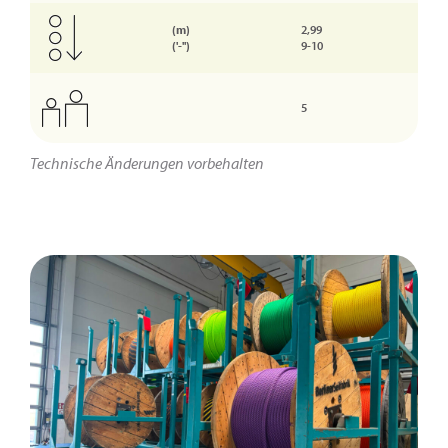
(m)
2,99
('-'')
9-10
5
Technische Änderungen vorbehalten