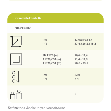
Greenville Combi.02
90.293.002
(m)
17,6 x 8,0 x 4,7
('-'')
57-6 x 26-2 x 15-2
EN 1176 (m)
20,6 x 11,4
ASTM/CSA(m)
21,4 x 11,9
ASTM/CSA ('-'')
70-0 x 39-1
(m)
2,30
('-'')
7-4
5
Technische Änderungen vorbehalten