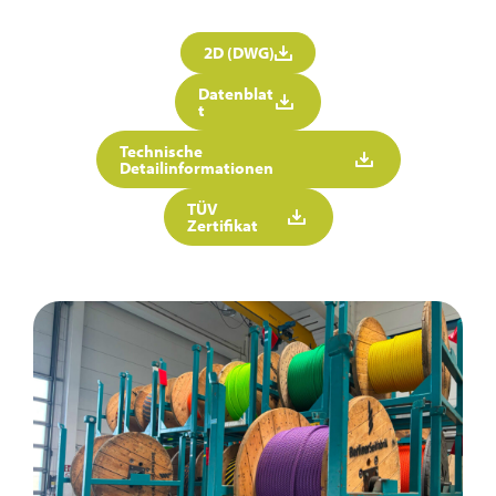
2D (DWG)
Datenblat
t
Technische
Detailinformationen
TÜV
Zertifikat