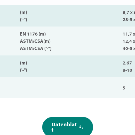
(m)
8,7 x 
('-'')
28-5 
EN 1176 (m)
11,7 
ASTM/CSA(m)
12,4 
ASTM/CSA ('-'')
40-5 
(m)
2,67
('-'')
8-10
5
Datenblat
t