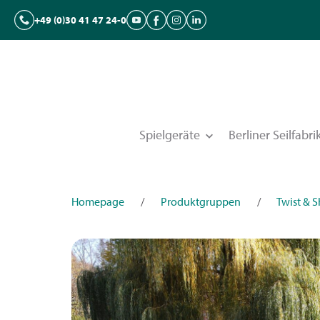
+49 (0)30 41 47 24-0
Spielgeräte
Berliner Seilfabri
Homepage
/
Produktgruppen
/
Twist & 