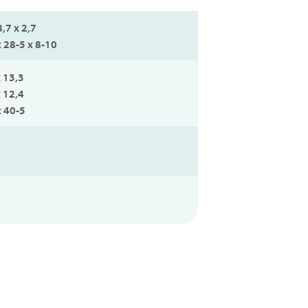
8,7 x 2,7
x 28-5 x 8-10
x 13,3
x 12,4
x 40-5