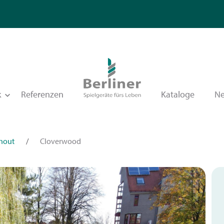
k
Referenzen
Kataloge
N
Shout
/
Cloverwood