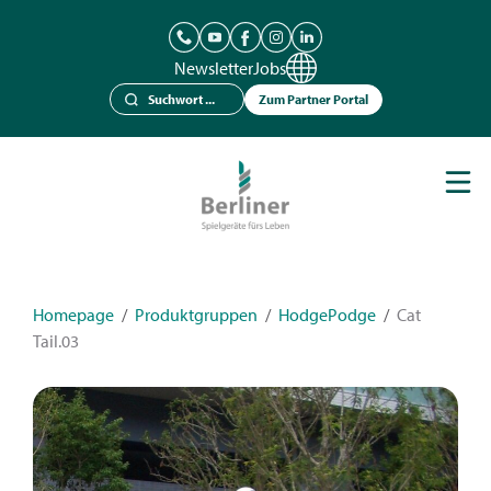
Newsletter
Jobs
Zum Partner Portal
Spielgeräte
Berliner Seilfabrik
Referenzen
Kataloge
Homepage
/
Produktgruppen
/
HodgePodge
/
Cat
Tail.03
News
Kontakt