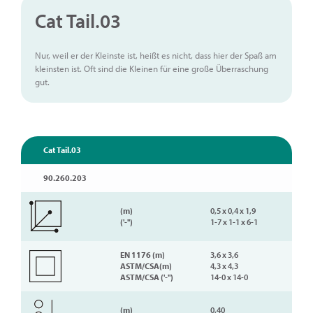
Cat Tail.03
Nur, weil er der Kleinste ist, heißt es nicht, dass hier der Spaß am
kleinsten ist. Oft sind die Kleinen für eine große Überraschung
gut.
Cat Tail.03
90.260.203
(m)
0,5 x 0,4 x 1,9
('-'')
1-7 x 1-1 x 6-1
EN 1176 (m)
3,6 x 3,6
ASTM/CSA(m)
4,3 x 4,3
ASTM/CSA ('-'')
14-0 x 14-0
(m)
0,40