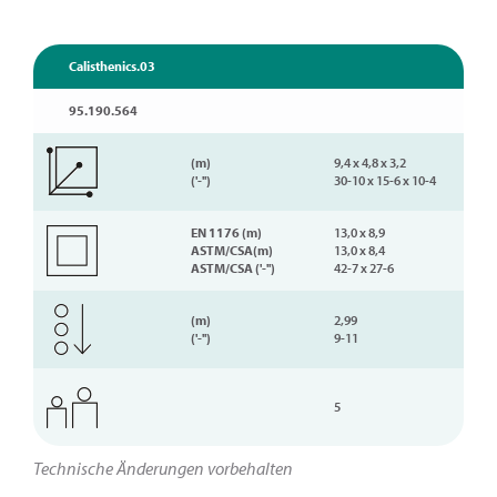
Calisthenics.03
95.190.564
(m)
9,4 x 4,8 x 3,2
('-'')
30-10 x 15-6 x 10-4
EN 1176 (m)
13,0 x 8,9
ASTM/CSA(m)
13,0 x 8,4
ASTM/CSA ('-'')
42-7 x 27-6
(m)
2,99
('-'')
9-11
5
Technische Änderungen vorbehalten