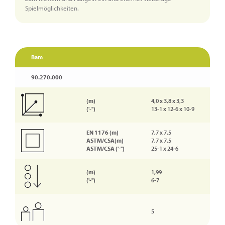
Spielmöglichkeiten.
Bam
90.270.000
(m)
4,0 x 3,8 x 3,3
('-'')
13-1 x 12-6 x 10-9
EN 1176 (m)
7,7 x 7,5
ASTM/CSA(m)
7,7 x 7,5
ASTM/CSA ('-'')
25-1 x 24-6
(m)
1,99
('-'')
6-7
5