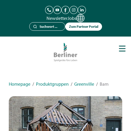
Newsletter
Jobs
Zum Partner Portal
Spielgeräte
Berliner Seilfabrik
Referenzen
Kataloge
Homepage
/
Produktgruppen
/
Greenville
/
Bam
News
Kontakt