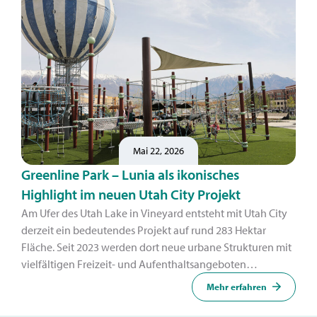
Mai 22, 2026
Greenline Park – Lunia als ikonisches
Highlight im neuen Utah City Projekt
Am Ufer des Utah Lake in Vineyard entsteht mit Utah City
derzeit ein bedeutendes Projekt auf rund 283 Hektar
Fläche. Seit 2023 werden dort neue urbane Strukturen mit
vielfältigen Freizeit- und Aufenthaltsangeboten
umgesetzt – ein zentraler Bestandteil ist der Greenline
Mehr erfahren
Park.