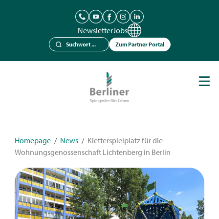
Newsletter
Jobs
Zum Partner Portal
Spielgeräte
Berliner Seilfabrik
Referenzen
Kataloge
Homepage
/
News
/
Kletterspielplatz für die
Wohnungsgenossenschaft Lichtenberg in Berlin
News
Kontakt