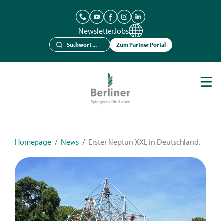
Newsletter
Jobs
Zum Partner Portal
Spielgeräte
Berliner Seilfabrik
Referenzen
Kataloge
Homepage
/
News
/
Erster Neptun XXL in Deutschland.
News
Kontakt