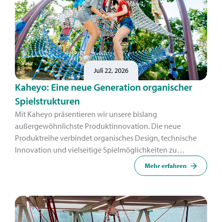
Juli 22, 2026
Kaheyo: Eine neue Generation organischer
Spielstrukturen
Mit Kaheyo präsentieren wir unsere bislang
außergewöhnlichste Produktinnovation. Die neue
Produktreihe verbindet organisches Design, technische
Innovation und vielseitige Spielmöglichkeiten zu
Spielstrukturen, die wirken, als seien sie zwischen Boden
Mehr erfahren
und Himmel gewachsen.