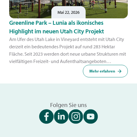
Mai 22, 2026
Greenline Park – Lunia als ikonisches
Highlight im neuen Utah City Projekt
Am Ufer des Utah Lake in Vineyard entsteht mit Utah City
derzeit ein bedeutendes Projekt auf rund 283 Hektar
Fläche. Seit 2023 werden dort neue urbane Strukturen mit
vielfältigen Freizeit- und Aufenthaltsangeboten
umgesetzt – ein zentraler Bestandteil ist der Greenline
Mehr erfahren
Park.
Folgen Sie uns