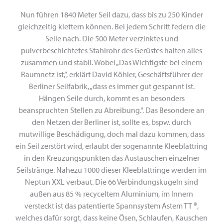
Nun führen 1840 Meter Seil dazu, dass bis zu 250 Kinder
gleichzeitig klettern können. Bei jedem Schritt federn die
Seile nach. Die 500 Meter verzinktes und
pulverbeschichtetes Stahlrohr des Gerüstes halten alles
zusammen und stabil. Wobei „Das Wichtigste bei einem
Raumnetz ist,“, erklärt David Köhler, Geschäftsführer der
Berliner Seilfabrik, „dass es immer gut gespannt ist.
Hängen Seile durch, kommt es an besonders
beanspruchten Stellen zu Abreibung.“. Das Besondere an
den Netzen der Berliner ist, sollte es, bspw. durch
mutwillige Beschädigung, doch mal dazu kommen, dass
ein Seil zerstört wird, erlaubt der sogenannte Kleeblattring
in den Kreuzungspunkten das Austauschen einzelner
Seilstränge. Nahezu 1000 dieser Kleeblattringe werden im
Neptun XXL verbaut. Die 66 Verbindungskugeln sind
außen aus 85 % recyceltem Aluminium, im Innern
versteckt ist das patentierte Spannsystem Astem TT ®,
welches dafür sorgt, dass keine Ösen, Schlaufen, Kauschen