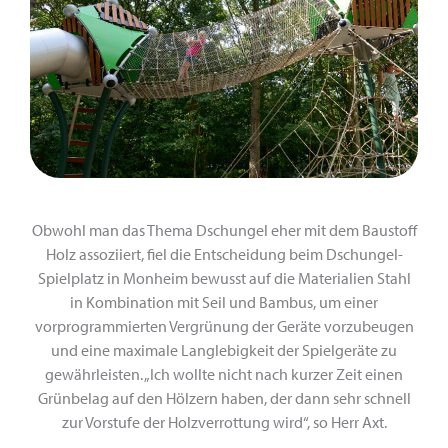
Obwohl man das Thema Dschungel eher mit dem Baustoff
Holz assoziiert, fiel die Entscheidung beim Dschungel-
Spielplatz in Monheim bewusst auf die Materialien Stahl
in Kombination mit Seil und Bambus, um einer
vorprogrammierten Vergrünung der Geräte vorzubeugen
und eine maximale Langlebigkeit der Spielgeräte zu
gewährleisten. „Ich wollte nicht nach kurzer Zeit einen
Grünbelag auf den Hölzern haben, der dann sehr schnell
zur Vorstufe der Holzverrottung wird“, so Herr Axt.