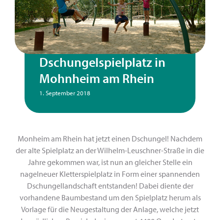
Dschungelspielplatz in
Mohnheim am Rhein
1. September 2018
Monheim am Rhein hat jetzt einen Dschungel! Nachdem
der alte Spielplatz an der Wilhelm-Leuschner-Straße in die
Jahre gekommen war, ist nun an gleicher Stelle ein
nagelneuer Kletterspielplatz in Form einer spannenden
Dschungellandschaft entstanden! Dabei diente der
vorhandene Baumbestand um den Spielplatz herum als
Vorlage für die Neugestaltung der Anlage, welche jetzt