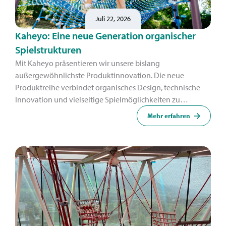
Juli 22, 2026
Kaheyo: Eine neue Generation organischer
Spielstrukturen
Mit Kaheyo präsentieren wir unsere bislang
außergewöhnlichste Produktinnovation. Die neue
Produktreihe verbindet organisches Design, technische
Innovation und vielseitige Spielmöglichkeiten zu
Spielstrukturen, die wirken, als seien sie zwischen Boden
Mehr erfahren
und Himmel gewachsen.