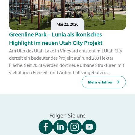
Mai 22, 2026
Greenline Park – Lunia als ikonisches
Highlight im neuen Utah City Projekt
Am Ufer des Utah Lake in Vineyard entsteht mit Utah City
derzeit ein bedeutendes Projekt auf rund 283 Hektar
Fläche. Seit 2023 werden dort neue urbane Strukturen mit
vielfältigen Freizeit- und Aufenthaltsangeboten
umgesetzt – ein zentraler Bestandteil ist der Greenline
Mehr erfahren
Park.
Folgen Sie uns