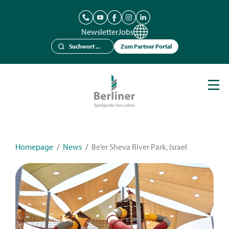
Newsletter
Jobs
Zum Partner Portal
Spielgeräte
Berliner Seilfabrik
Referenzen
Kataloge
Homepage
/
News
/
Be’er Sheva River Park, Israel
News
Kontakt