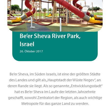
Be’er Sheva River Park,
Israel
26. Oktober 2017
Be’er Sheva, im Süden Israels, ist eine der größten Städte
des Landes und gilt als „Hauptstadt der Wüste Negev“, an
deren Rande sie liegt. Als so genannte „Entwicklungsstadt“
hat es Be’er Sheva im Laufe der letzten Jahrzehnte
geschafft, sowohl Zentralort der Region, als auch wichtige
Metropole für das ganze Land zu werden.