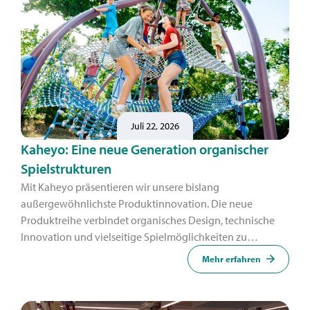
Juli 22, 2026
Kaheyo: Eine neue Generation organischer
Spielstrukturen
Mit Kaheyo präsentieren wir unsere bislang
außergewöhnlichste Produktinnovation. Die neue
Produktreihe verbindet organisches Design, technische
Innovation und vielseitige Spielmöglichkeiten zu
Spielstrukturen, die wirken, als seien sie zwischen Boden
Mehr erfahren
und Himmel gewachsen.