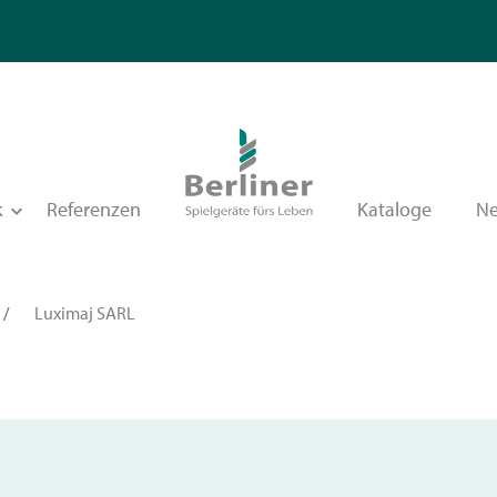
k
Referenzen
Kataloge
N
/
Luximaj SARL