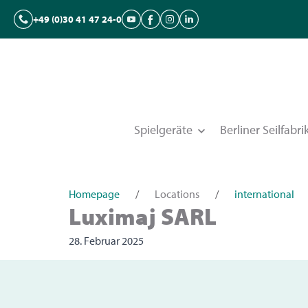
+49 (0)30 41 47 24-0
Spielgeräte
Berliner Seilfabri
Homepage
/
Locations
/
international
Luximaj SARL
28. Februar 2025