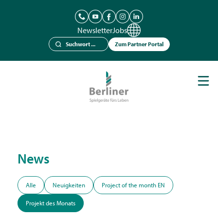
Newsletter
Jobs
Zum Partner Portal
Spielgeräte
Berliner Seilfabrik
Referenzen
Kataloge
News
News
Kontakt
Alle
Neuigkeiten
Project of the month EN
Projekt des Monats