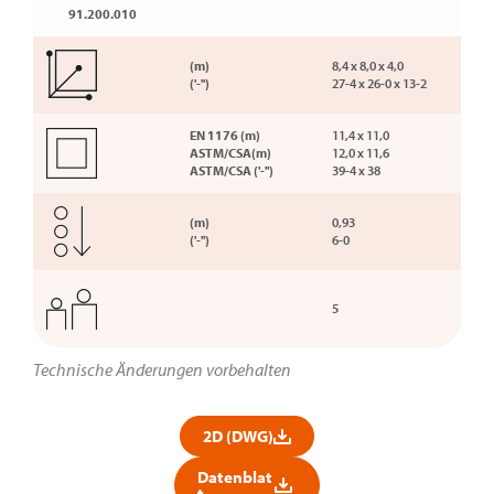
91.200.010
(m)
8,4 x 8,0 x 4,0
('-'')
27-4 x 26-0 x 13-2
EN 1176 (m)
11,4 x 11,0
ASTM/CSA(m)
12,0 x 11,6
ASTM/CSA ('-'')
39-4 x 38
(m)
0,93
('-'')
6-0
5
Technische Änderungen vorbehalten
2D (DWG)
Datenblat
t